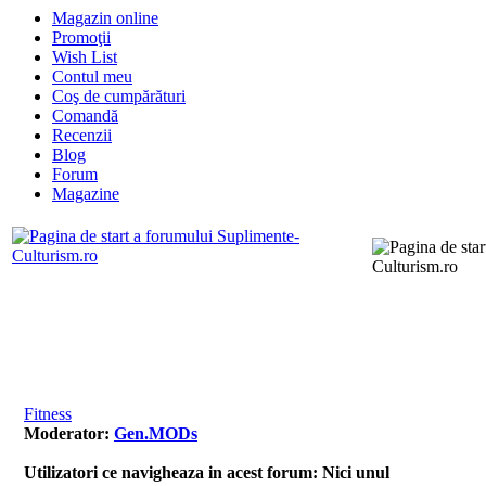
Magazin online
Promoţii
Wish List
Contul meu
Coş de cumpărături
Comandă
Recenzii
Blog
Forum
Magazine
FAQ
Cautare
Contact
Memb
Pagina de start
Fitness
Moderator:
Gen.MODs
Utilizatori ce navigheaza in acest forum: Nici unul