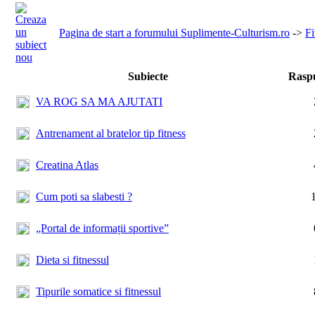
Pagina de start a forumului Suplimente-Culturism.ro
->
Fi
Subiecte
Rasp
VA ROG SA MA AJUTATI
Antrenament al bratelor tip fitness
Creatina Atlas
Cum poti sa slabesti ?
„Portal de informații sportive”
Dieta si fitnessul
Tipurile somatice si fitnessul