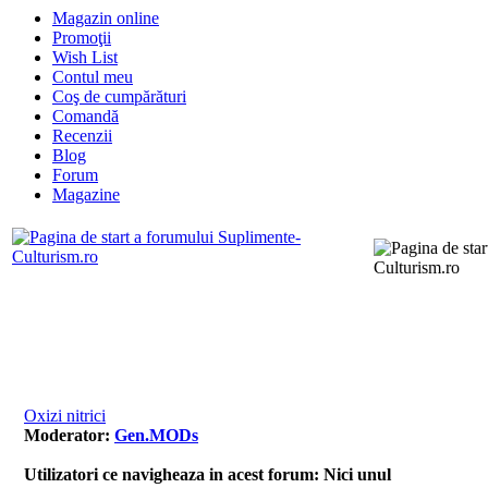
Magazin online
Promoţii
Wish List
Contul meu
Coş de cumpărături
Comandă
Recenzii
Blog
Forum
Magazine
FAQ
Cautare
Contact
Memb
Pagina de start
Oxizi nitrici
Moderator:
Gen.MODs
Utilizatori ce navigheaza in acest forum: Nici unul