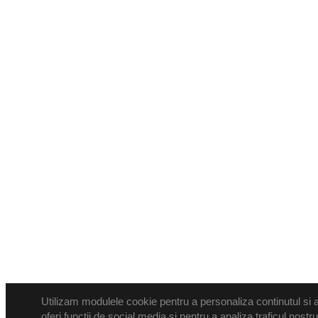
Utilizam modulele cookie pentru a personaliza continutul si a
oferi functii de social media si pentru a analiza traficul nos