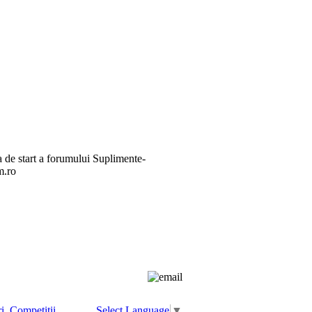
 private
Autentificare
i, Competitii
Select Language
▼