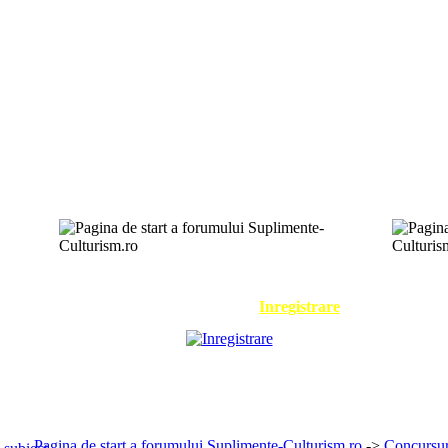
Cautare
Contact
Membri
Grupuri
Inregistrare
Profil
Mesaje
Pagina de start a forumului Suplimente-Culturism.ro
->
Concursur