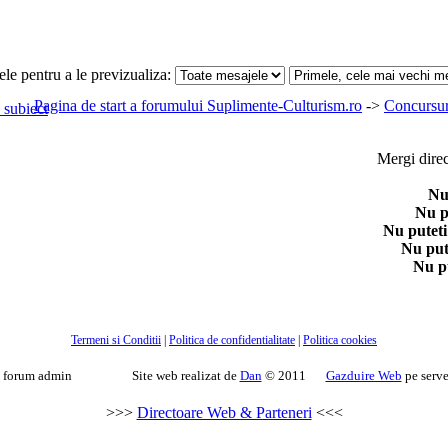
le pentru a le previzualiza:
Pagina de start a forumului Suplimente-Culturism.ro
->
Concursur
Mergi direc
Nu
Nu p
Nu puteti
Nu put
Nu p
Termeni si Conditii
|
Politica de confidentialitate
|
Politica cookies
forum admin
Site web realizat de
Dan
© 2011
Gazduire Web
pe serv
>>>
Directoare Web & Parteneri
<<<