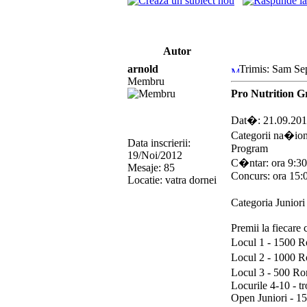
Autor
arnold
Trimis: Sam Se
Membru
Pro Nutrition G
Dat�: 21.09.20
Categorii na�ion
Data inscrierii:
Program
19/Noi/2012
C�ntar: ora 9:30
Mesaje: 85
Concurs: ora 15:0
Locatie: vatra dornei
Categoria Junior
Premii la fiecare 
Locul 1 - 1500 R
Locul 2 - 1000 R
Locul 3 - 500 Ro
Locurile 4-10 - t
Open Juniori - 1