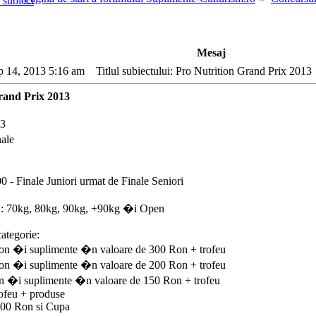
Mesaj
p 14, 2013 5:16 am
Titlul subiectului: Pro Nutrition Grand Prix 2013
rand Prix 2013
13
ale
0 - Finale Juniori urmat de Finale Seniori
i : 70kg, 80kg, 90kg, +90kg �i Open
categorie:
on �i suplimente �n valoare de 300 Ron + trofeu
on �i suplimente �n valoare de 200 Ron + trofeu
n �i suplimente �n valoare de 150 Ron + trofeu
rofeu + produse
500 Ron si Cupa