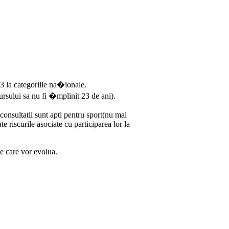
 3 la categoriile na�ionale.
rsului sa nu fi �mplinit 23 de ani).
onsultatii sunt apti pentru sport(nu mai
 riscurile asociate cu participarea lor la
pe care vor evolua.