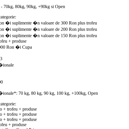
i - 70kg, 80kg, 90kg, +90kg si Open
categorie:
on �i suplimente �n valoare de 300 Ron plus trofeu
on �i suplimente �n valoare de 200 Ron plus trofeu
on �i suplimente �n valoare de 150 Ron plus trofeu
rofeu + produse
3000 Ron �i Cupa
13
a�ionale
00
a�ionale*: 70 kg, 80 kg, 90 kg, 100 kg, +100kg, Open
categorie:
o + trofeu + produse
o + trofeu + produse
o + trofeu + produse
rofeu + produse