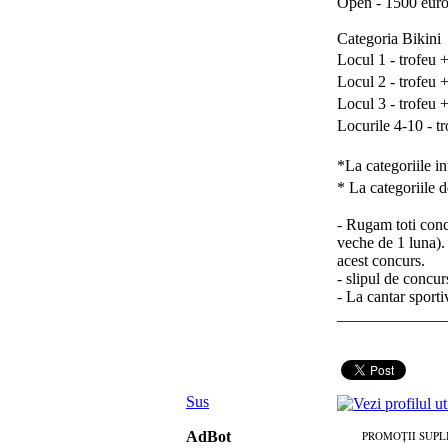
Open - 1500 eur
Categoria Bikini
Locul 1 - trofeu
Locul 2 - trofeu
Locul 3 - trofeu
Locurile 4-10 - 
*La categoriile i
* La categoriile 
- Rugam toti conc
veche de 1 luna). 
acest concurs.
- slipul de concur
- La cantar sporti
_____________
Sus
AdBot
PROMOȚII SUPL