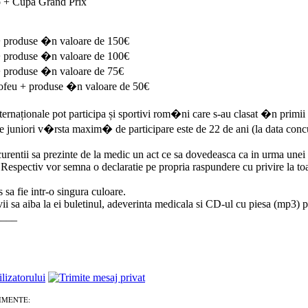
o + Cupa Grand Prix
 + produse �n valoare de 150€
 + produse �n valoare de 100€
 + produse �n valoare de 75€
trofeu + produse �n valoare de 50€
nternaționale pot participa și sportivi rom�ni care s-au clasat �n primii
de juniori v�rsta maxim� de participare este de 22 de ani (la data concu
urentii sa prezinte de la medic un act ce sa dovedeasca ca in urma unei c
Respectiv vor semna o declaratie pe propria raspundere cu privire la toate
s sa fie intr-o singura culoare.
vii sa aiba la ei buletinul, adeverinta medicala si CD-ul cu piesa (mp3) 
____
IMENTE: