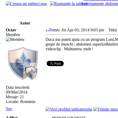
Antrenamente abdom
Autor
Octav
Trimis: Joi Apr 03, 2014 9:03 pm
Titlul 
Membru
Daca ma puteti ajuta cu un program Luni,Mar
grupe de muschi : abdomen superior&inferior ,
videoclip . Multumesc mult !
Data inscrierii:
09/Mar/2014
Mesaje: 21
Locatie: Romania
Sus
AdBot
PROMOȚII SUPLIMENTE: