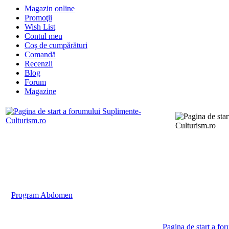
Magazin online
Promoţii
Wish List
Contul meu
Coş de cumpărături
Comandă
Recenzii
Blog
Forum
Magazine
FAQ
Cautare
Contact
Memb
Pagina de start
Program Abdomen
Pagina de start a fo